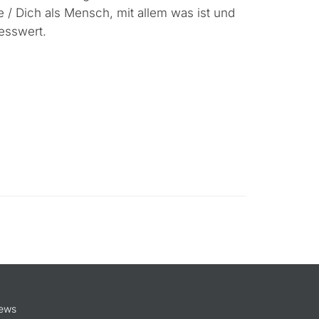
e / Dich als Men­sch, mit allem was ist und
Messwert.
ews