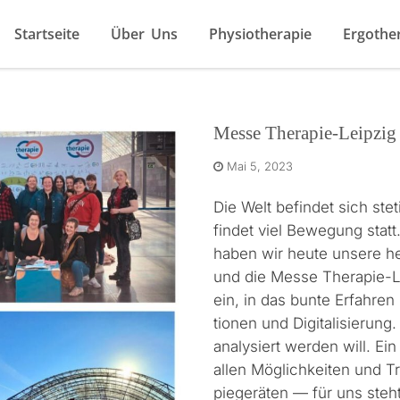
Startseite
Über Uns
Physiotherapie
Ergothe
Messe Therapie-Leipzig
Mai 5, 2023
Die Welt befind­et sich ste
find­et viel Bewe­gung stat
haben wir heute unsere hei
und die Messe Ther­a­pie-
ein, in das bunte Erfahren 
tio­nen und Dig­i­tal­isierun
analysiert wer­den will. Ei
allen Möglichkeit­en und 
piegeräten — für uns ste­