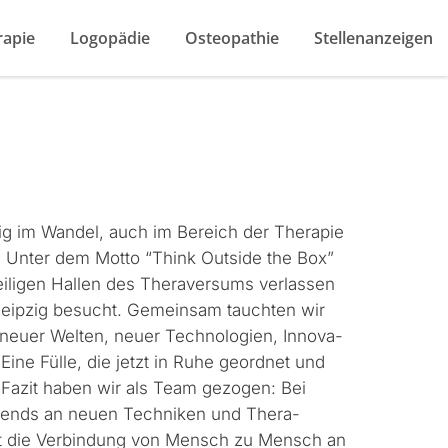
rapie
Logopädie
Osteopathie
Stellenanzeigen
tig im Wan­del, auch im Bere­ich der Ther­a­pie
t. Unter dem Mot­to “Think Out­side the Box”
li­gen Hallen des Ther­aver­sums ver­lassen
Leipzig besucht. Gemein­sam taucht­en wir
neuer Wel­ten, neuer Tech­nolo­gien, Inno­va­
g. Eine Fülle, die jet­zt in Ruhe geord­net und
n Faz­it haben wir als Team gezo­gen: Bei
Trends an neuen Tech­niken und Ther­a­
ht die Verbindung von Men­sch zu Men­sch an